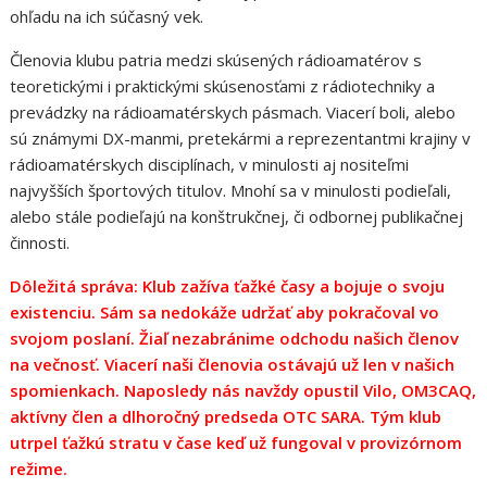
ohľadu na ich súčasný vek.
Členovia klubu patria medzi skúsených rádioamatérov s
teoretickými i praktickými skúsenosťami z rádiotechniky a
prevádzky na rádioamatérskych pásmach. Viacerí boli, alebo
sú známymi DX-manmi, pretekármi a reprezentantmi krajiny v
rádioamatérskych disciplínach, v minulosti aj nositeľmi
najvyšších športových titulov. Mnohí sa v minulosti podieľali,
alebo stále podieľajú na konštrukčnej, či odbornej publikačnej
činnosti.
Dôležitá správa: Klub zažíva ťažké časy a bojuje o svoju
existenciu. Sám sa nedokáže udržať aby pokračoval vo
svojom poslaní. Žiaľ nezabránime odchodu našich členov
na večnosť. Viacerí naši členovia ostávajú už len v našich
spomienkach. Naposledy nás navždy opustil Vilo, OM3CAQ,
aktívny člen a dlhoročný predseda OTC SARA. Tým klub
utrpel ťažkú stratu v čase keď už fungoval v provizórnom
režime.