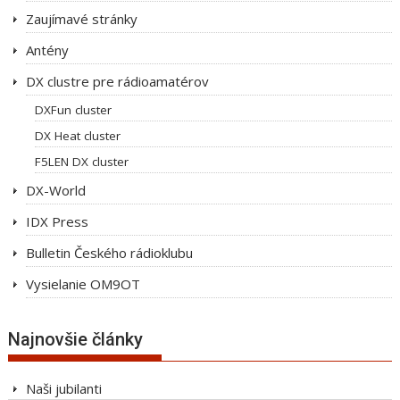
Zaujímavé stránky
Antény
DX clustre pre rádioamatérov
DXFun cluster
DX Heat cluster
F5LEN DX cluster
DX-World
IDX Press
Bulletin Českého rádioklubu
Vysielanie OM9OT
Najnovšie články
Naši jubilanti