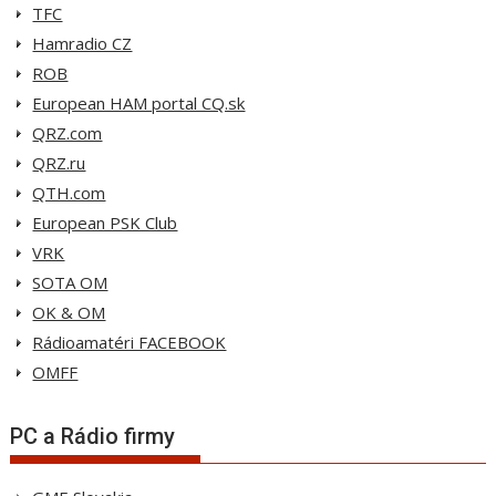
TFC
Hamradio CZ
ROB
European HAM portal CQ.sk
QRZ.com
QRZ.ru
QTH.com
European PSK Club
VRK
SOTA OM
OK & OM
Rádioamatéri FACEBOOK
OMFF
PC a Rádio firmy