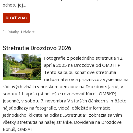
ochotu jej…
ČÍTAŤ VIAC
,
Sviatky
Udalosti
Stretnutie Drozdovo 2026
Fotografie z posledného stretnutia 12.
apríla 2025 na Drozdove od OM3TFP
Tento sa budú konať dve stretnutia
rádioamatérov a priaznivcov vysielania na
rádiových vlnách v horskom penzióne na Drozdove: Jarné, v
sobotu 11. apríla (stihol ešte rezervovať Karol, OM5KP)
Jesenné, v sobotu 7. novembra V starších článkoch si môžete
nájsť odkazy na fotografie, videá, dôležité informácie.
Jednoducho, kliknite na odkaz „Stretnutia“, zobrazia sa vám
všetky stretnutia na našej stránke. Dovidenia na Drozdove!
Bohuš, OM2AT