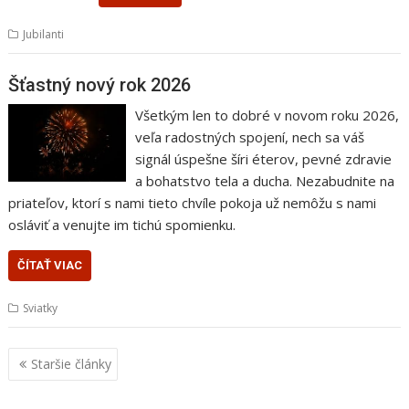
Jubilanti
Šťastný nový rok 2026
Všetkým len to dobré v novom roku 2026,
veľa radostných spojení, nech sa váš
signál úspešne šíri éterov, pevné zdravie
a bohatstvo tela a ducha. Nezabudnite na
priateľov, ktorí s nami tieto chvíle pokoja už nemôžu s nami
osláviť a venujte im tichú spomienku.
ČÍTAŤ VIAC
Sviatky
Navigácia
Staršie články
v
článkoch