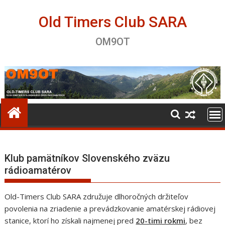
Skip
to
Old Timers Club SARA
content
OM9OT
Klub pamätníkov Slovenského zväzu
rádioamatérov
Old-Timers Club SARA združuje dlhoročných držiteľov
povolenia na zriadenie a prevádzkovanie amatérskej rádiovej
stanice, ktorí ho získali najmenej pred
20-timi rokmi
, bez