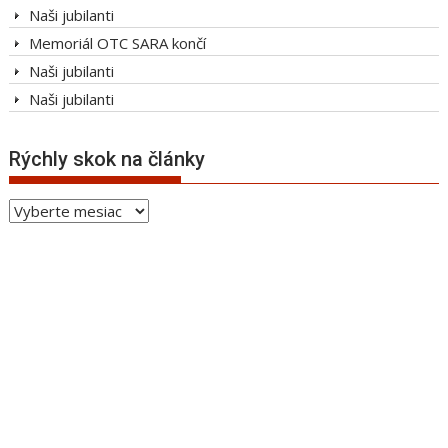
Naši jubilanti
Memoriál OTC SARA končí
Naši jubilanti
Naši jubilanti
Rýchly skok na články
Rýchly
skok
na
články