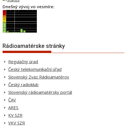
Dnešný vývoj vo vesmíre:
Rádioamatérske stránky
Regulačný úrad
Český telekomunikační úřad
Slovenský Zväz Rádioamatérov
Český radioklub
Slovenský rádioamatérsky portál
ČAV
ARES
KV SZR
VKV SZR