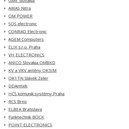
GME Slovakia
AWAS Nitra
OM POWER
SOS electronic
CONRAD Electronic
AGEM Computers
ELIX s.r.o. Praha
VH ELECTRONICS
ANICO Slovakia OM8KD
KV a VKV antény OK5IM
OK1TN Slávek Zeler
DDAmtek
HCS komunik.systémy Praha
RCS Brno
ELBEA Bratislava
Funktechnik BÖCK
POINT ELECTRONICS