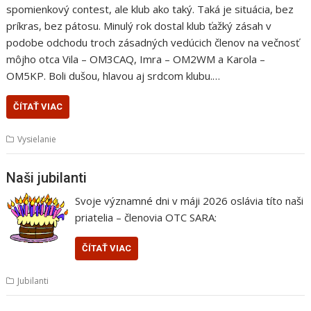
spomienkový contest, ale klub ako taký. Taká je situácia, bez
príkras, bez pátosu. Minulý rok dostal klub ťažký zásah v
podobe odchodu troch zásadných vedúcich členov na večnosť
môjho otca Vila – OM3CAQ, Imra – OM2WM a Karola –
OM5KP. Boli dušou, hlavou aj srdcom klubu.…
ČÍTAŤ VIAC
Vysielanie
Naši jubilanti
Svoje významné dni v máji 2026 oslávia títo naši
priatelia – členovia OTC SARA:
ČÍTAŤ VIAC
Jubilanti