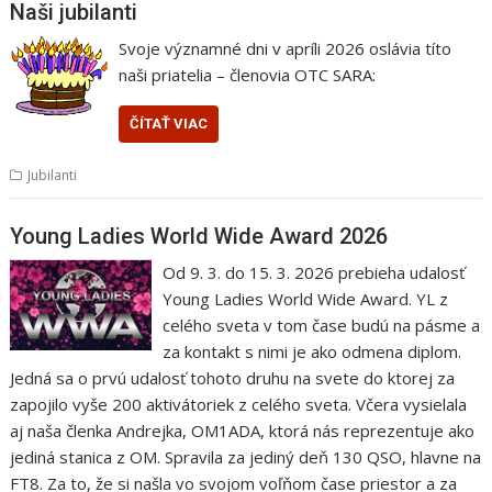
Naši jubilanti
Svoje významné dni v apríli 2026 oslávia títo
naši priatelia – členovia OTC SARA:
ČÍTAŤ VIAC
Jubilanti
Young Ladies World Wide Award 2026
Od 9. 3. do 15. 3. 2026 prebieha udalosť
Young Ladies World Wide Award. YL z
celého sveta v tom čase budú na pásme a
za kontakt s nimi je ako odmena diplom.
Jedná sa o prvú udalosť tohoto druhu na svete do ktorej za
zapojilo vyše 200 aktivátoriek z celého sveta. Včera vysielala
aj naša členka Andrejka, OM1ADA, ktorá nás reprezentuje ako
jediná stanica z OM. Spravila za jediný deň 130 QSO, hlavne na
FT8. Za to, že si našla vo svojom voľňom čase priestor a za