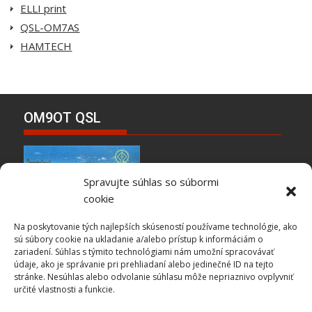
ELLI print
QSL-OM7AS
HAMTECH
OM9OT QSL
Spravujte súhlas so súbormi
cookie
Na poskytovanie tých najlepších skúseností používame technológie, ako
sú súbory cookie na ukladanie a/alebo prístup k informáciám o
zariadení. Súhlas s týmito technológiami nám umožní spracovávať
Kontakt
údaje, ako je správanie pri prehliadaní alebo jedinečné ID na tejto
stránke. Nesúhlas alebo odvolanie súhlasu môže nepriaznivo ovplyvniť
určité vlastnosti a funkcie.
Admin
om0aao@cq.sk
Webmaster OTC SARA om1mj[at]omradio.sk