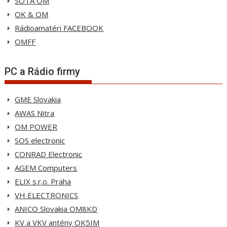
SOTA OM
OK & OM
Rádioamatéri FACEBOOK
OMFF
PC a Rádio firmy
GME Slovakia
AWAS Nitra
OM POWER
SOS electronic
CONRAD Electronic
AGEM Computers
ELIX s.r.o. Praha
VH ELECTRONICS
ANICO Slovakia OM8KD
KV a VKV antény OK5IM