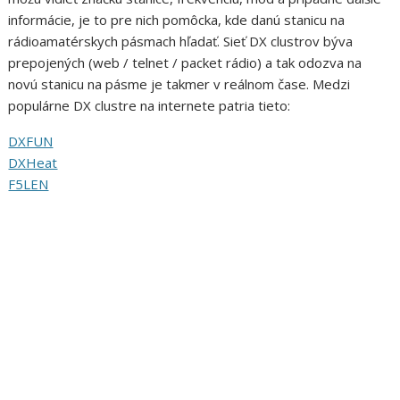
informácie, je to pre nich pomôcka, kde danú stanicu na
rádioamatérskych pásmach hľadať. Sieť DX clustrov býva
prepojených (web / telnet / packet rádio) a tak odozva na
novú stanicu na pásme je takmer v reálnom čase. Medzi
populárne DX clustre na internete patria tieto:
DXFUN
DXHeat
F5LEN