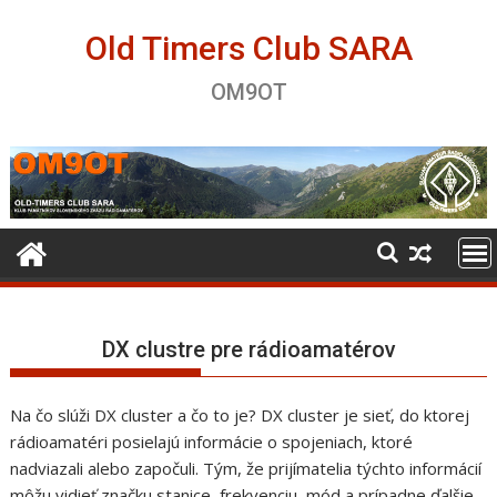
Skip
to
Old Timers Club SARA
content
OM9OT
DX clustre pre rádioamatérov
Na čo slúži DX cluster a čo to je? DX cluster je sieť, do ktorej
rádioamatéri posielajú informácie o spojeniach, ktoré
nadviazali alebo započuli. Tým, že prijímatelia týchto informácií
môžu vidieť značku stanice, frekvenciu, mód a prípadne ďalšie