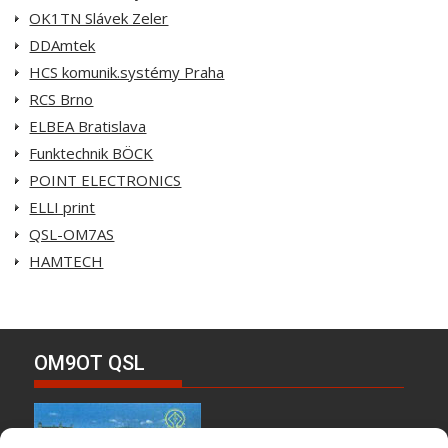
OK1TN Slávek Zeler
DDAmtek
HCS komunik.systémy Praha
RCS Brno
ELBEA Bratislava
Funktechnik BÖCK
POINT ELECTRONICS
ELLI print
QSL-OM7AS
HAMTECH
OM9OT QSL