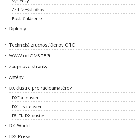
Výsledky
Archív výsledkov
Poslať hlásenie
Diplomy
Technická zručnosť členov OTC
WWW od OM3TBG
Zaujímavé stránky
Antény
DX clustre pre rádioamatérov
DXFun cluster
DX Heat cluster
F5LEN DX cluster
DX-World
IDX Press