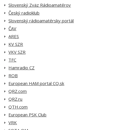
Slovenský Zväz Rádioamatérov
Český radioklub
Slovenský rádioamatérsky portál
ČAV
ARES
KV SZR
VKV SZR
TFC
Hamradio CZ
ROB
European HAM portal CQ.sk
QRZ.com
QRZ.ru
QTH.com
European PSK Club
VRK