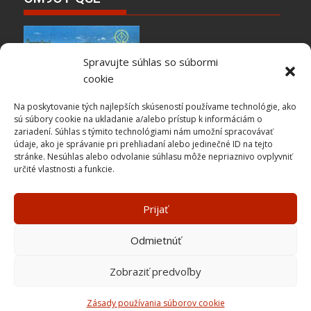
Spravujte súhlas so súbormi
cookie
Na poskytovanie tých najlepších skúseností používame technológie, ako
sú súbory cookie na ukladanie a/alebo prístup k informáciám o
zariadení. Súhlas s týmito technológiami nám umožní spracovávať
Kontakt
údaje, ako je správanie pri prehliadaní alebo jedinečné ID na tejto
stránke. Nesúhlas alebo odvolanie súhlasu môže nepriaznivo ovplyvniť
určité vlastnosti a funkcie.
Admin
om0aao@cq.sk
Webmaster OTC SARA om1mj[at]omradio.sk
Zásady používania súborov cookie (EÚ)
Prijať
Odmietnúť
Copyright © All rights reserved
Zobraziť predvoľby
Proudly powered by WordPress
|
Theme: SuperMag by
Acme
Themes
Zásady používania súborov cookie