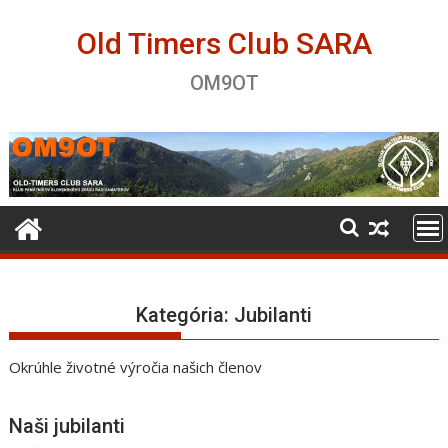
Skip
to
Old Timers Club SARA
content
OM9OT
Kategória:
Jubilanti
Okrúhle životné výročia našich členov
Naši jubilanti