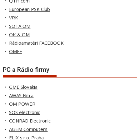
QTH.com
European PSK Club
VRK
SOTA OM
OK & OM
Rádioamatéri FACEBOOK
OMFF
PC a Rádio firmy
GME Slovakia
AWAS Nitra
OM POWER
SOS electronic
CONRAD Electronic
AGEM Computers
ELIX s.r.o. Praha