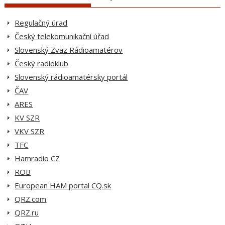
Regulačný úrad
Český telekomunikační úřad
Slovenský Zväz Rádioamatérov
Český radioklub
Slovenský rádioamatérsky portál
ČAV
ARES
KV SZR
VKV SZR
TFC
Hamradio CZ
ROB
European HAM portal CQ.sk
QRZ.com
QRZ.ru