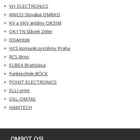
VH ELECTRONICS
ANICO Slovakia OM8KD
KV a VKV antény OK5IM
OK1TN Slávek Zeler
DDAmtek
HCS komunik.systémy Praha
RCS Brno
ELBEA Bratislava
Funktechnik BÖCK
POINT ELECTRONICS
ELLI print
QSL-OM7AS
HAMTECH
OM9OT QSL