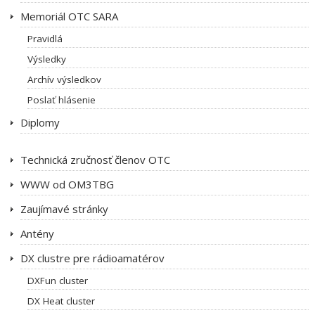
Memoriál OTC SARA
Pravidlá
Výsledky
Archív výsledkov
Poslať hlásenie
Diplomy
Technická zručnosť členov OTC
WWW od OM3TBG
Zaujímavé stránky
Antény
DX clustre pre rádioamatérov
DXFun cluster
DX Heat cluster