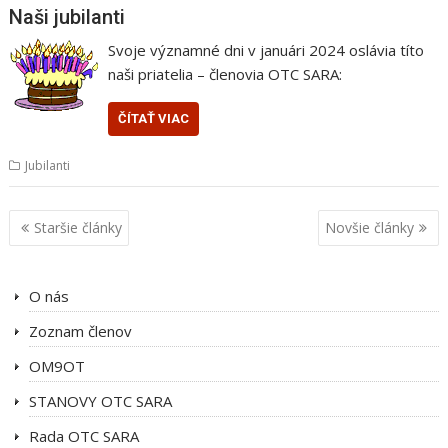
Naši jubilanti
Svoje významné dni v januári 2024 oslávia títo
naši priatelia – členovia OTC SARA:
ČÍTAŤ VIAC
Jubilanti
Navigácia
Staršie články
Novšie články
v
článkoch
O nás
Zoznam členov
OM9OT
STANOVY OTC SARA
Rada OTC SARA